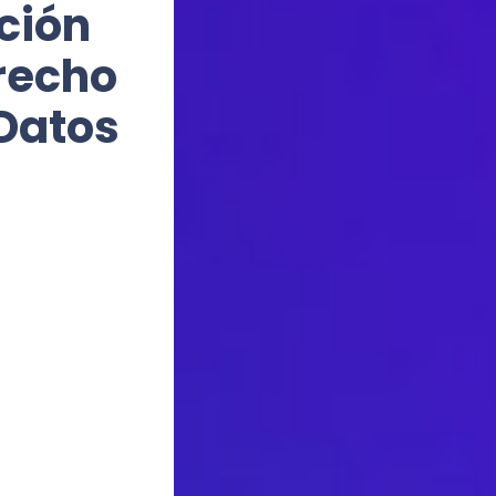
ción
erecho
 Datos