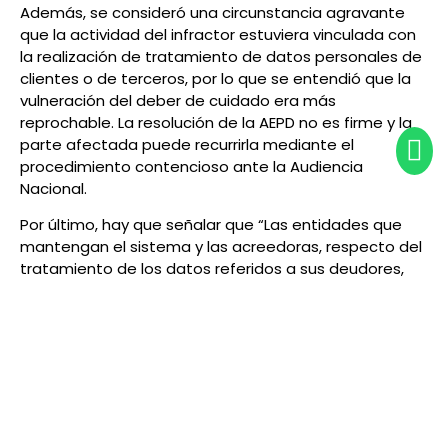
Además, se consideró una circunstancia agravante
que la actividad del infractor
estuviera vinculada con
la realización de tratamiento de datos personales de
clientes o de terceros
, por lo que se entendió que la
vulneración del deber de cuidado era más
reprochable.
La resolución de la AEPD no es firme y la
parte afectada puede recurrirla mediante el
procedimiento contencioso ante la Audiencia
Nacional.
Por último, hay que señalar que “Las entidades que
mantengan el sistema y las acreedoras, respecto del
tratamiento de los datos referidos a sus deudores,
tendrán la condición de
corresponsables del
tratamiento de los datos
, siendo de aplicación lo
establecido por el artículo 26 del Reglamento (UE)
2016/679.