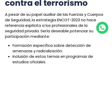
contra el terrorismo
A pesar de su papel auxiliar de las Fuerzas y Cuerpos
de Seguridad, la estrategia ENCOT-2023 no hace
referencia explícita a los profesionales de la
seguridad privada. Sería deseable potenciar su
participación mediante:
Formación específica sobre detección de
amenazas y radicalización.
Inclusión de estos temas en programas de
estudios oficiales.
Mejora de canales de comunicación con las FCS,
como la Sala de Coordinación de Seguridad
Privada de la Policía Nacional.
Su presencia en infraestructuras críticas y espacios
públicos los convierte en aliados clave para prevenir
acciones terroristas.
Conclusión: un enfoque