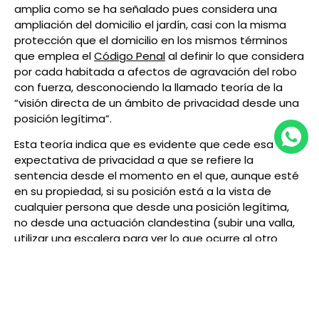
amplia como se ha señalado pues considera una
ampliación del domicilio el jardín, casi con la misma
protección que el domicilio en los mismos términos
que emplea el
Código Penal
al definir lo que considera
por cada habitada a afectos de agravación del robo
con fuerza, desconociendo la llamado teoría de la
“visión directa de un ámbito de privacidad desde una
posición legítima”.
Esta teoría indica que es evidente que cede esa
expectativa de privacidad a que se refiere la
sentencia desde el momento en el que, aunque esté
en su propiedad, si su posición está a la vista de
cualquier persona que desde una posición legítima,
no desde una actuación clandestina (subir una valla,
utilizar una escalera para ver lo que ocurre al otro
lado, etc.), observa lo que ocurre, en ningún caso
puede decirse que se trata de una intromisión
ilegítima en un ámbito de privacidad.
La propia sentencia, al entender que el jardín de la