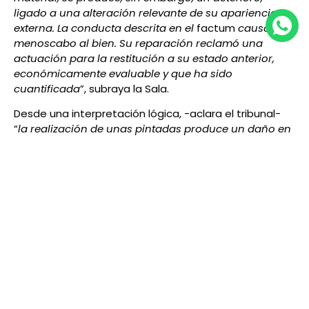
ligado a una alteración relevante de su apariencia
externa. La conducta descrita en el
factum
causó un
menoscabo al bien. Su reparación reclamó una
actuación para la restitución a su estado anterior,
económicamente evaluable y que ha sido
cuantificada
”, subraya la Sala.
Desde una interpretación lógica, -aclara el tribunal-
“
la realización de unas pintadas produce un daño en
el bien: subsumible en el delito de daños en tanto la
reparación requiere un desembolso económico. El
bien ha sido
dañado
en su configuración física,
estética y funcional. Difícilmente podríamos afirmar
que los vagones no han sido dañados y/o
deteriorados, cuando es precisa una reparación,
evaluable económicamente, para su reposición al
estado en el que su titular los tenía”.
La Sala reitera que “
el deslucimiento de un bien que
implique una pérdida de su valor o suponga una
necesidad de reparación evaluable