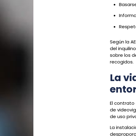
Basarse
Informa
Respeta
Según la AE
del inquili
sobre los d
recogidos.
La vi
ento
El contrato
de videovig
de uso priv
La instala
desproporc