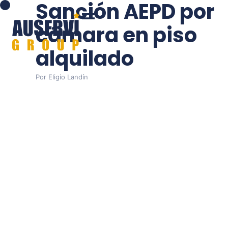
Sanción AEPD por
cámara en piso
alquilado
Por
Eligio Landín