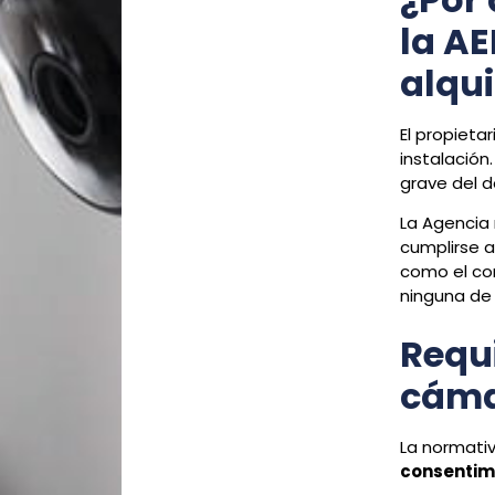
la A
alqu
El propietar
instalación
grave del d
La Agencia
cumplirse a
como el con
ninguna de
Requi
cáma
La normativ
consentim