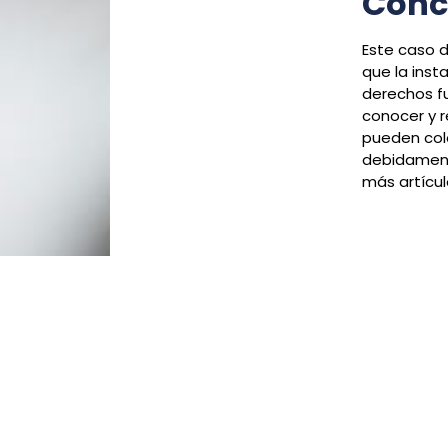
Conc
Este caso 
que la inst
derechos f
conocer y r
pueden colo
debidamente
más artícul