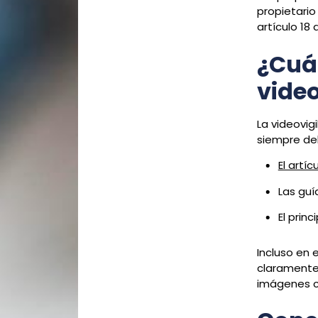
propietario
artículo 18
¿Cuán
video
La videovig
siempre deb
El artíc
Las guí
El prin
Incluso en 
claramente 
imágenes 